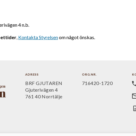
erivägen 4 n.b.
ettider
,
Kontakta Styrelsen
om något önskas.
ADRESS
ORG.NR.
K
BRF GJUTAREN
716420-1720
Gjuterivägen 4
761 40 Norrtälje